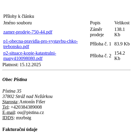
Přílohy k článku
Jméno souboru
Popis
Velikost
Záměr
138.1
zamer-prodeje-750-44.pdf
prodeje
Kb
p1-obecna-pravidla-pro-vystavbu-chko-
Příloha č. 1
83.9 Kb
trebonsko.pdf
p2-situace-kopie-katastralni-
154.2
Příloha č. 2
mapy410098080.pdf
Kb
Platnost:
15.12.2025
Obec Pístina
Pístina 35
37802 Stráž nad Nežárkou
Starosta:
Antonín Fišer
Tel:
+420384389008
E-mail:
ou@pistina.cz
IDDS:
mxrbstg
Fakturační údaje