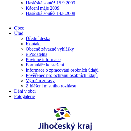
Hasičská soutěž 15.9.2009
Kácení máje 2009
Hasičská soutěž 14.8.2008
Obec
Úřad
Úřední deska
Kontakt
Obecně závazné vyhlášky
e-Podatelna
Povinné informace
Formuláře ke stažení
Informace o zpracování osobních údajů
Pověřenec pro ochranu osobních údajů
Výroční zprávy
Z hlášení místního rozhlasu
Dění v obci
Fotogalerie