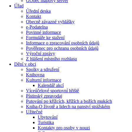
GObec mapový server
Úřad
Úřední deska
Kontakt
Obecně závazné vyhlášky
e-Podatelna
Povinné informace
Formuláře ke stažení
Informace o zpracování osobních údajů
Pověřenec pro ochranu osobních údajů
Výroční zprávy
Z hlášení místního rozhlasu
Dění v obci
Spolky a sdružení
Knihovna
Kulturní informace
Kalendář akcí
Víceúčelové sportovní hřiště
Pístinský zpravodaj
Putování po křížcích, křížích a božích mukách
Kniha-O životě a lidech na panství strážském
Užitečné
Ubytování
Turistika
Kontakty pro osoby v nouzi