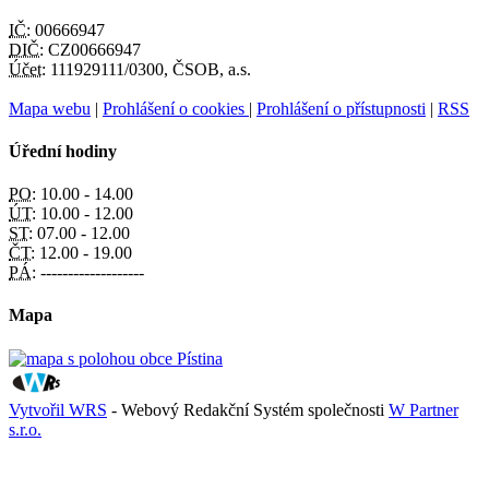
IČ:
00666947
DIČ:
CZ00666947
Účet:
111929111/0300, ČSOB, a.s.
Mapa webu
|
Prohlášení o cookies
|
Prohlášení o přístupnosti
|
RSS
Úřední hodiny
PO:
10.00 - 14.00
ÚT:
10.00 - 12.00
ST:
07.00 - 12.00
ČT:
12.00 - 19.00
PÁ:
-------------------
Mapa
Vytvořil WRS
- Webový Redakční Systém společnosti
W Partner
s.r.o.