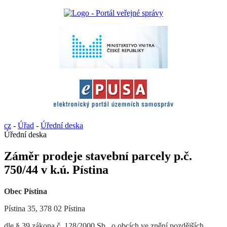
cz
-
Úřad
-
Úřední deska
Úřední deska
Záměr prodeje stavební parcely p.č.
750/44 v k.ú. Pístina
Obec Pístina
Pístina 35, 378 02 Pístina
dle § 39 zákona č. 128/2000 Sb., o obcích ve znění pozdějších