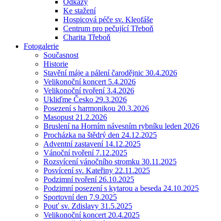
Odkazy
Ke stažení
Hospicová péče sv. Kleofáše
Centrum pro pečující Třeboň
Charita Třeboň
Fotogalerie
Současnost
Historie
Stavění máje a pálení čarodějnic 30.4.2026
Velikonoční koncert 5.4.2026
Velikonoční tvoření 3.4.2026
Ukliďme Česko 29.3.2026
Posezení s harmonikou 20.3.2026
Masopust 21.2.2026
Bruslení na Horním návesním rybníku leden 2026
Procházka na štědrý den 24.12.2025
Adventní zastavení 14.12.2025
Vánoční tvoření 7.12.2025
Rozsvícení vánočního stromku 30.11.2025
Posvícení sv. Kateřiny 22.11.2025
Podzimní tvoření 26.10.2025
Podzimní posezení s kytarou a beseda 24.10.2025
Sportovní den 7.9.2025
Pouť sv. Zdislavy 31.5.2025
Velikonoční koncert 20.4.2025