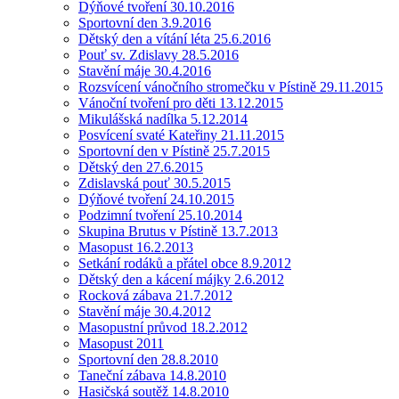
Dýňové tvoření 30.10.2016
Sportovní den 3.9.2016
Dětský den a vítání léta 25.6.2016
Pouť sv. Zdislavy 28.5.2016
Stavění máje 30.4.2016
Rozsvícení vánočního stromečku v Pístině 29.11.2015
Vánoční tvoření pro děti 13.12.2015
Mikulášská nadílka 5.12.2014
Posvícení svaté Kateřiny 21.11.2015
Sportovní den v Pístině 25.7.2015
Dětský den 27.6.2015
Zdislavská pouť 30.5.2015
Dýňové tvoření 24.10.2015
Podzimní tvoření 25.10.2014
Skupina Brutus v Pístině 13.7.2013
Masopust 16.2.2013
Setkání rodáků a přátel obce 8.9.2012
Dětský den a kácení májky 2.6.2012
Rocková zábava 21.7.2012
Stavění máje 30.4.2012
Masopustní průvod 18.2.2012
Masopust 2011
Sportovní den 28.8.2010
Taneční zábava 14.8.2010
Hasičská soutěž 14.8.2010