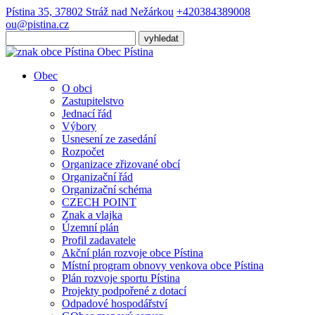
Pístina 35, 37802 Stráž nad Nežárkou
+420384389008
ou@pistina.cz
Obec
Pístina
Obec
O obci
Zastupitelstvo
Jednací řád
Výbory
Usnesení ze zasedání
Rozpočet
Organizace zřizované obcí
Organizační řád
Organizační schéma
CZECH POINT
Znak a vlajka
Územní plán
Profil zadavatele
Akční plán rozvoje obce Pístina
Místní program obnovy venkova obce Pístina
Plán rozvoje sportu Pístina
Projekty podpořené z dotací
Odpadové hospodářství