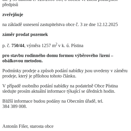
předpisů
zveřejňuje
na základě usnesení zastupitelstva obce č. 3 ze dne 12.12.2025
záměr prodat pozemek
2
p. č.
750/44
, výměra 1257 m
v k. ú. Pístina
pro stavbu rodinného domu formou výběrového
ř
ízení –
obálkovou metodou.
Podmínky prodeje a způsob podání nabídky jsou uvedeny v záměru
prodeje, který je přílohou tohoto článku.
V případě osobního podání nabídky na podatelně Obce Pístina
sledujte prosím aktuální informace týkající se úředních hodin.
Bližší informace budou podány na Obecním úřadě, tel.
384 389 008.
Antonín Fišer, starosta obce