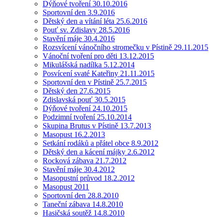
Dýňové tvoření 30.10.2016
Sportovní den 3.9.2016
Dětský den a vítání léta 25.6.2016
Pouť sv. Zdislavy 28.5.2016
Stavění máje 30.4.2016
Rozsvícení vánočního stromečku v Pístině 29.11.2015
Vánoční tvoření pro děti 13.12.2015
Mikulášská nadílka 5.12.2014
Posvícení svaté Kateřiny 21.11.2015
Sportovní den v Pístině 25.7.2015
Dětský den 27.6.2015
Zdislavská pouť 30.5.2015
Dýňové tvoření 24.10.2015
Podzimní tvoření 25.10.2014
Skupina Brutus v Pístině 13.7.2013
Masopust 16.2.2013
Setkání rodáků a přátel obce 8.9.2012
Dětský den a kácení májky 2.6.2012
Rocková zábava 21.7.2012
Stavění máje 30.4.2012
Masopustní průvod 18.2.2012
Masopust 2011
Sportovní den 28.8.2010
Taneční zábava 14.8.2010
Hasičská soutěž 14.8.2010