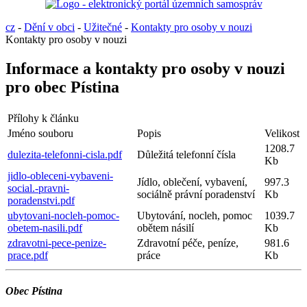
cz
-
Dění v obci
-
Užitečné
-
Kontakty pro osoby v nouzi
Kontakty pro osoby v nouzi
Informace a kontakty pro osoby v nouzi
pro obec Pístina
Přílohy k článku
Jméno souboru
Popis
Velikost
1208.7
dulezita-telefonni-cisla.pdf
Důležitá telefonní čísla
Kb
jidlo-obleceni-vybaveni-
Jídlo, oblečení, vybavení,
997.3
social.-pravni-
sociálně právní poradenství
Kb
poradenstvi.pdf
ubytovani-nocleh-pomoc-
Ubytování, nocleh, pomoc
1039.7
obetem-nasili.pdf
obětem násilí
Kb
zdravotni-pece-penize-
Zdravotní péče, peníze,
981.6
prace.pdf
práce
Kb
Obec Pístina