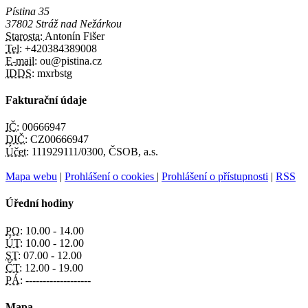
Pístina 35
37802 Stráž nad Nežárkou
Starosta:
Antonín Fišer
Tel:
+420384389008
E-mail:
ou@pistina.cz
IDDS:
mxrbstg
Fakturační údaje
IČ:
00666947
DIČ:
CZ00666947
Účet:
111929111/0300, ČSOB, a.s.
Mapa webu
|
Prohlášení o cookies
|
Prohlášení o přístupnosti
|
RSS
Úřední hodiny
PO:
10.00 - 14.00
ÚT:
10.00 - 12.00
ST:
07.00 - 12.00
ČT:
12.00 - 19.00
PÁ:
-------------------
Mapa