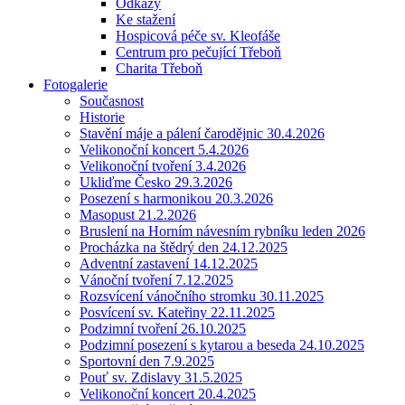
Odkazy
Ke stažení
Hospicová péče sv. Kleofáše
Centrum pro pečující Třeboň
Charita Třeboň
Fotogalerie
Současnost
Historie
Stavění máje a pálení čarodějnic 30.4.2026
Velikonoční koncert 5.4.2026
Velikonoční tvoření 3.4.2026
Ukliďme Česko 29.3.2026
Posezení s harmonikou 20.3.2026
Masopust 21.2.2026
Bruslení na Horním návesním rybníku leden 2026
Procházka na štědrý den 24.12.2025
Adventní zastavení 14.12.2025
Vánoční tvoření 7.12.2025
Rozsvícení vánočního stromku 30.11.2025
Posvícení sv. Kateřiny 22.11.2025
Podzimní tvoření 26.10.2025
Podzimní posezení s kytarou a beseda 24.10.2025
Sportovní den 7.9.2025
Pouť sv. Zdislavy 31.5.2025
Velikonoční koncert 20.4.2025