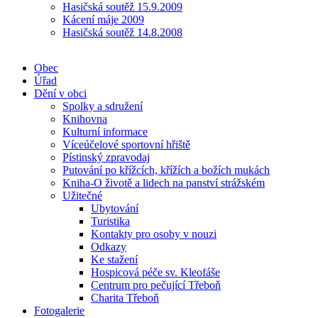
Hasičská soutěž 15.9.2009
Kácení máje 2009
Hasičská soutěž 14.8.2008
Obec
Úřad
Dění v obci
Spolky a sdružení
Knihovna
Kulturní informace
Víceúčelové sportovní hřiště
Pístinský zpravodaj
Putování po křížcích, křížích a božích mukách
Kniha-O životě a lidech na panství strážském
Užitečné
Ubytování
Turistika
Kontakty pro osoby v nouzi
Odkazy
Ke stažení
Hospicová péče sv. Kleofáše
Centrum pro pečující Třeboň
Charita Třeboň
Fotogalerie