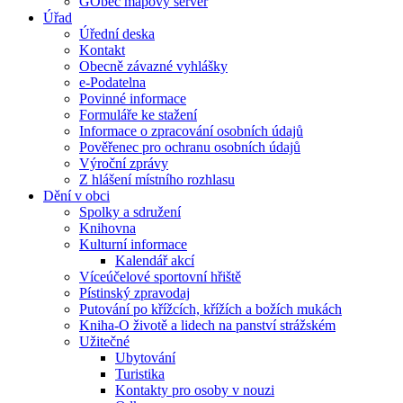
GObec mapový server
Úřad
Úřední deska
Kontakt
Obecně závazné vyhlášky
e-Podatelna
Povinné informace
Formuláře ke stažení
Informace o zpracování osobních údajů
Pověřenec pro ochranu osobních údajů
Výroční zprávy
Z hlášení místního rozhlasu
Dění v obci
Spolky a sdružení
Knihovna
Kulturní informace
Kalendář akcí
Víceúčelové sportovní hřiště
Pístinský zpravodaj
Putování po křížcích, křížích a božích mukách
Kniha-O životě a lidech na panství strážském
Užitečné
Ubytování
Turistika
Kontakty pro osoby v nouzi