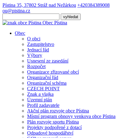
Pístina 35, 37802 Stráž nad Nežárkou
+420384389008
ou@pistina.cz
Obec
Pístina
Obec
O obci
Zastupitelstvo
Jednací řád
Výbory
Usnesení ze zasedání
Rozpočet
Organizace zřizované obcí
Organizační řád
Organizační schéma
CZECH POINT
Znak a vlajka
Územní plán
Profil zadavatele
Akční plán rozvoje obce Pístina
Místní program obnovy venkova obce Pístina
Plán rozvoje sportu Pístina
Projekty podpořené z dotací
Odpadové hospodářství