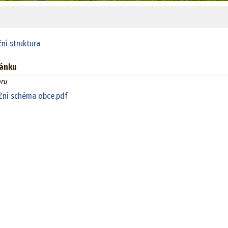
lánku
ru
ční schéma obce.pdf