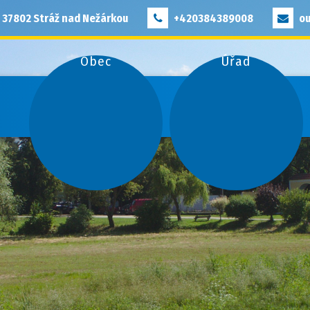
, 37802 Stráž nad Nežárkou
+420384389008
ou
Obec
Úřad