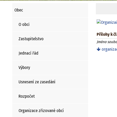
Obec
O obci
Přílohy k č
Zastupitelstvo
Jméno soubo
organiza
Jednací řád
Výbory
Usnesení ze zasedání
Rozpočet
Organizace zřizované obcí