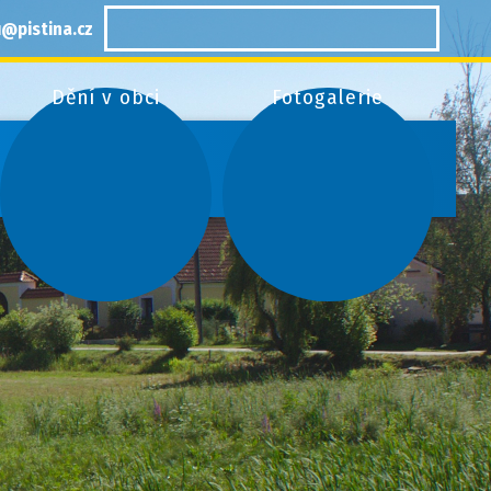
@pistina.cz
Dění v obci
Fotogalerie