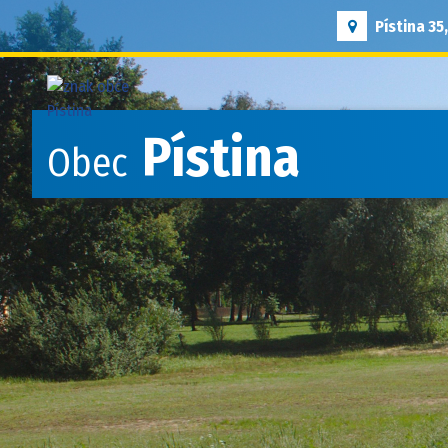
Pístina 35
Pístina
Obec