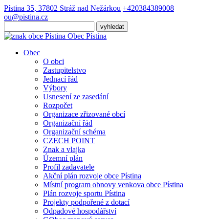
Pístina 35, 37802 Stráž nad Nežárkou
+420384389008
ou@pistina.cz
Obec
Pístina
Obec
O obci
Zastupitelstvo
Jednací řád
Výbory
Usnesení ze zasedání
Rozpočet
Organizace zřizované obcí
Organizační řád
Organizační schéma
CZECH POINT
Znak a vlajka
Územní plán
Profil zadavatele
Akční plán rozvoje obce Pístina
Místní program obnovy venkova obce Pístina
Plán rozvoje sportu Pístina
Projekty podpořené z dotací
Odpadové hospodářství