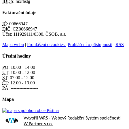
IDDS:
mxrbstg
Fakturační údaje
IČ:
00666947
DIČ:
CZ00666947
Účet:
111929111/0300, ČSOB, a.s.
Mapa webu
|
Prohlášení o cookies
|
Prohlášení o přístupnosti
|
RSS
Úřední hodiny
PO:
10.00 - 14.00
ÚT:
10.00 - 12.00
ST:
07.00 - 12.00
ČT:
12.00 - 19.00
PÁ:
-------------------
Mapa
Vytvořil WRS
- Webový Redakční Systém společnosti
W Partner s.r.o.