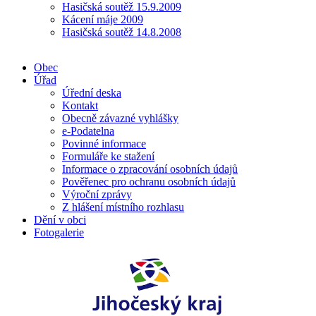
Hasičská soutěž 15.9.2009
Kácení máje 2009
Hasičská soutěž 14.8.2008
Obec
Úřad
Úřední deska
Kontakt
Obecně závazné vyhlášky
e-Podatelna
Povinné informace
Formuláře ke stažení
Informace o zpracování osobních údajů
Pověřenec pro ochranu osobních údajů
Výroční zprávy
Z hlášení místního rozhlasu
Dění v obci
Fotogalerie