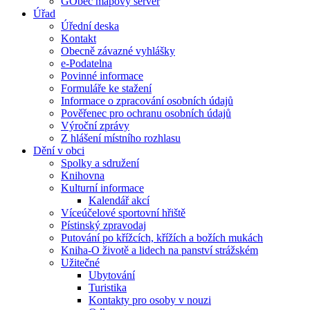
GObec mapový server
Úřad
Úřední deska
Kontakt
Obecně závazné vyhlášky
e-Podatelna
Povinné informace
Formuláře ke stažení
Informace o zpracování osobních údajů
Pověřenec pro ochranu osobních údajů
Výroční zprávy
Z hlášení místního rozhlasu
Dění v obci
Spolky a sdružení
Knihovna
Kulturní informace
Kalendář akcí
Víceúčelové sportovní hřiště
Pístinský zpravodaj
Putování po křížcích, křížích a božích mukách
Kniha-O životě a lidech na panství strážském
Užitečné
Ubytování
Turistika
Kontakty pro osoby v nouzi