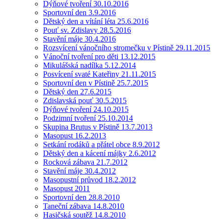
Dýňové tvoření 30.10.2016
Sportovní den 3.9.2016
Dětský den a vítání léta 25.6.2016
Pouť sv. Zdislavy 28.5.2016
Stavění máje 30.4.2016
Rozsvícení vánočního stromečku v Pístině 29.11.2015
Vánoční tvoření pro děti 13.12.2015
Mikulášská nadílka 5.12.2014
Posvícení svaté Kateřiny 21.11.2015
Sportovní den v Pístině 25.7.2015
Dětský den 27.6.2015
Zdislavská pouť 30.5.2015
Dýňové tvoření 24.10.2015
Podzimní tvoření 25.10.2014
Skupina Brutus v Pístině 13.7.2013
Masopust 16.2.2013
Setkání rodáků a přátel obce 8.9.2012
Dětský den a kácení májky 2.6.2012
Rocková zábava 21.7.2012
Stavění máje 30.4.2012
Masopustní průvod 18.2.2012
Masopust 2011
Sportovní den 28.8.2010
Taneční zábava 14.8.2010
Hasičská soutěž 14.8.2010