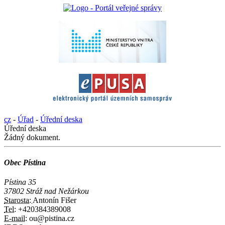
cz
-
Úřad
-
Úřední deska
Úřední deska
Žádný dokument.
Obec Pístina
Pístina 35
37802 Stráž nad Nežárkou
Starosta:
Antonín Fišer
Tel:
+420384389008
E-mail:
ou@pistina.cz