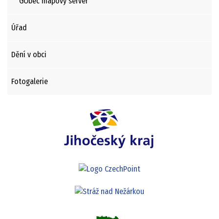
GObec mapový server
Úřad
Dění v obci
Fotogalerie