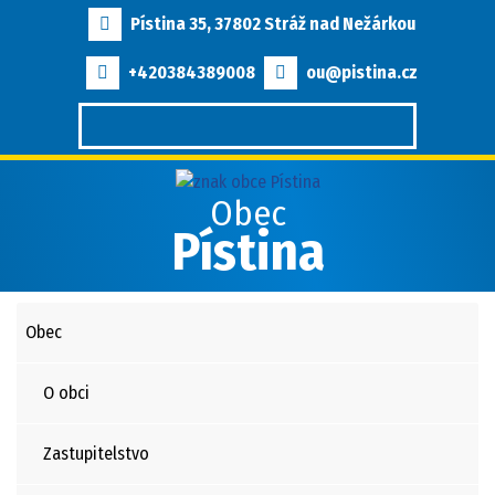
Pístina 35, 37802 Stráž nad Nežárkou
+420384389008
ou@pistina.cz
Obec
Pístina
Obec
O obci
Zastupitelstvo