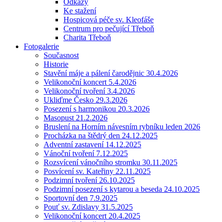
Odkazy
Ke stažení
Hospicová péče sv. Kleofáše
Centrum pro pečující Třeboň
Charita Třeboň
Fotogalerie
Současnost
Historie
Stavění máje a pálení čarodějnic 30.4.2026
Velikonoční koncert 5.4.2026
Velikonoční tvoření 3.4.2026
Ukliďme Česko 29.3.2026
Posezení s harmonikou 20.3.2026
Masopust 21.2.2026
Bruslení na Horním návesním rybníku leden 2026
Procházka na štědrý den 24.12.2025
Adventní zastavení 14.12.2025
Vánoční tvoření 7.12.2025
Rozsvícení vánočního stromku 30.11.2025
Posvícení sv. Kateřiny 22.11.2025
Podzimní tvoření 26.10.2025
Podzimní posezení s kytarou a beseda 24.10.2025
Sportovní den 7.9.2025
Pouť sv. Zdislavy 31.5.2025
Velikonoční koncert 20.4.2025