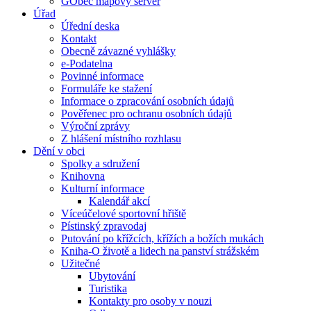
GObec mapový server
Úřad
Úřední deska
Kontakt
Obecně závazné vyhlášky
e-Podatelna
Povinné informace
Formuláře ke stažení
Informace o zpracování osobních údajů
Pověřenec pro ochranu osobních údajů
Výroční zprávy
Z hlášení místního rozhlasu
Dění v obci
Spolky a sdružení
Knihovna
Kulturní informace
Kalendář akcí
Víceúčelové sportovní hřiště
Pístinský zpravodaj
Putování po křížcích, křížích a božích mukách
Kniha-O životě a lidech na panství strážském
Užitečné
Ubytování
Turistika
Kontakty pro osoby v nouzi