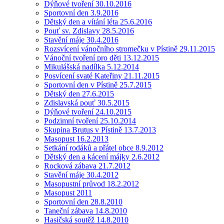
Dýňové tvoření 30.10.2016
Sportovní den 3.9.2016
Dětský den a vítání léta 25.6.2016
Pouť sv. Zdislavy 28.5.2016
Stavění máje 30.4.2016
Rozsvícení vánočního stromečku v Pístině 29.11.2015
Vánoční tvoření pro děti 13.12.2015
Mikulášská nadílka 5.12.2014
Posvícení svaté Kateřiny 21.11.2015
Sportovní den v Pístině 25.7.2015
Dětský den 27.6.2015
Zdislavská pouť 30.5.2015
Dýňové tvoření 24.10.2015
Podzimní tvoření 25.10.2014
Skupina Brutus v Pístině 13.7.2013
Masopust 16.2.2013
Setkání rodáků a přátel obce 8.9.2012
Dětský den a kácení májky 2.6.2012
Rocková zábava 21.7.2012
Stavění máje 30.4.2012
Masopustní průvod 18.2.2012
Masopust 2011
Sportovní den 28.8.2010
Taneční zábava 14.8.2010
Hasičská soutěž 14.8.2010