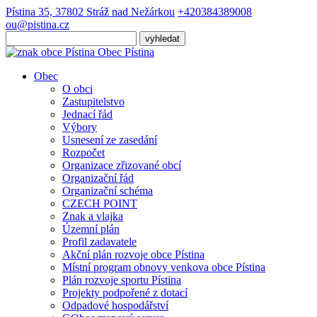
Pístina 35, 37802 Stráž nad Nežárkou
+420384389008
ou@pistina.cz
Obec
Pístina
Obec
O obci
Zastupitelstvo
Jednací řád
Výbory
Usnesení ze zasedání
Rozpočet
Organizace zřizované obcí
Organizační řád
Organizační schéma
CZECH POINT
Znak a vlajka
Územní plán
Profil zadavatele
Akční plán rozvoje obce Pístina
Místní program obnovy venkova obce Pístina
Plán rozvoje sportu Pístina
Projekty podpořené z dotací
Odpadové hospodářství