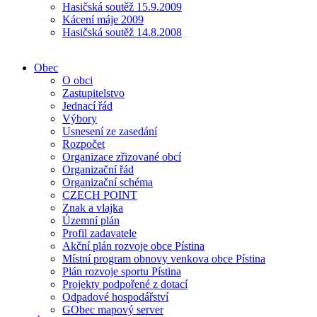
Hasičská soutěž 15.9.2009
Kácení máje 2009
Hasičská soutěž 14.8.2008
Obec
O obci
Zastupitelstvo
Jednací řád
Výbory
Usnesení ze zasedání
Rozpočet
Organizace zřizované obcí
Organizační řád
Organizační schéma
CZECH POINT
Znak a vlajka
Územní plán
Profil zadavatele
Akční plán rozvoje obce Pístina
Místní program obnovy venkova obce Pístina
Plán rozvoje sportu Pístina
Projekty podpořené z dotací
Odpadové hospodářství
GObec mapový server