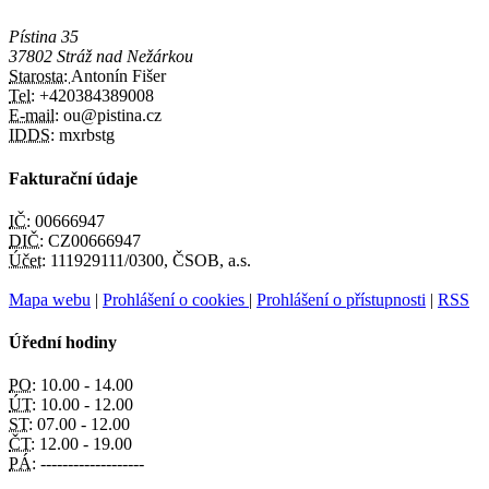
Pístina 35
37802 Stráž nad Nežárkou
Starosta:
Antonín Fišer
Tel:
+420384389008
E-mail:
ou@pistina.cz
IDDS:
mxrbstg
Fakturační údaje
IČ:
00666947
DIČ:
CZ00666947
Účet:
111929111/0300, ČSOB, a.s.
Mapa webu
|
Prohlášení o cookies
|
Prohlášení o přístupnosti
|
RSS
Úřední hodiny
PO:
10.00 - 14.00
ÚT:
10.00 - 12.00
ST:
07.00 - 12.00
ČT:
12.00 - 19.00
PÁ:
-------------------