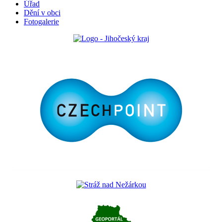
Úřad
Dění v obci
Fotogalerie