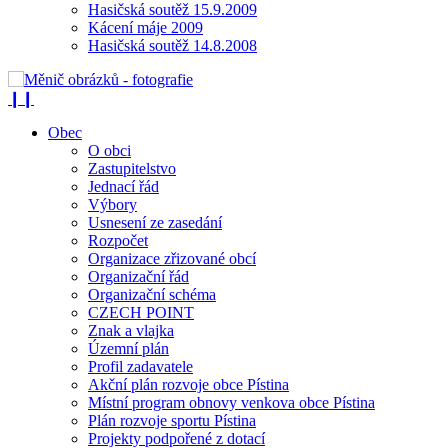
Hasičská soutěž 15.9.2009
Kácení máje 2009
Hasičská soutěž 14.8.2008
❙❙
Obec
O obci
Zastupitelstvo
Jednací řád
Výbory
Usnesení ze zasedání
Rozpočet
Organizace zřizované obcí
Organizační řád
Organizační schéma
CZECH POINT
Znak a vlajka
Územní plán
Profil zadavatele
Akční plán rozvoje obce Pístina
Místní program obnovy venkova obce Pístina
Plán rozvoje sportu Pístina
Projekty podpořené z dotací