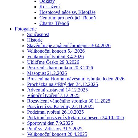
Odkazy
Ke stažení
Hospicová péče sv. Kleofáše
Centrum pro pečující Třeboň
Charita Třeboň
Fotogalerie
Současnost
Historie
Stavění máje a pálení čarodějnic 30.4.2026
Velikonoční koncert 5.4.2026
Velikonoční tvoření 3.4.2026
Ukliďme Česko 29.3.2026
Posezení s harmonikou 20.3.2026
Masopust 21.2.2026
Bruslení na Horním návesním rybníku leden 2026
Procházka na štědrý den 24.12.2025
Adventní zastavení 14.12.2025
Vánoční tvoření 7.12.2025
Rozsvícení vánočního stromku 30.11.2025
Posvícení sv. Kateřiny 22.11.2025
Podzimní tvoření 26.10.2025
Podzimní posezení s kytarou a beseda 24.10.2025
Sportovní den 7.9.2025
Pouť sv. Zdislavy 31.5.2025
Velikonoční koncert 20.4.2025