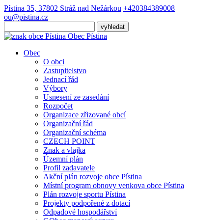
Pístina 35, 37802 Stráž nad Nežárkou
+420384389008
ou@pistina.cz
Obec
Pístina
Obec
O obci
Zastupitelstvo
Jednací řád
Výbory
Usnesení ze zasedání
Rozpočet
Organizace zřizované obcí
Organizační řád
Organizační schéma
CZECH POINT
Znak a vlajka
Územní plán
Profil zadavatele
Akční plán rozvoje obce Pístina
Místní program obnovy venkova obce Pístina
Plán rozvoje sportu Pístina
Projekty podpořené z dotací
Odpadové hospodářství