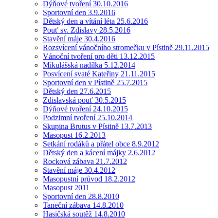
Dýňové tvoření 30.10.2016
Sportovní den 3.9.2016
Dětský den a vítání léta 25.6.2016
Pouť sv. Zdislavy 28.5.2016
Stavění máje 30.4.2016
Rozsvícení vánočního stromečku v Pístině 29.11.2015
Vánoční tvoření pro děti 13.12.2015
Mikulášská nadílka 5.12.2014
Posvícení svaté Kateřiny 21.11.2015
Sportovní den v Pístině 25.7.2015
Dětský den 27.6.2015
Zdislavská pouť 30.5.2015
Dýňové tvoření 24.10.2015
Podzimní tvoření 25.10.2014
Skupina Brutus v Pístině 13.7.2013
Masopust 16.2.2013
Setkání rodáků a přátel obce 8.9.2012
Dětský den a kácení májky 2.6.2012
Rocková zábava 21.7.2012
Stavění máje 30.4.2012
Masopustní průvod 18.2.2012
Masopust 2011
Sportovní den 28.8.2010
Taneční zábava 14.8.2010
Hasičská soutěž 14.8.2010