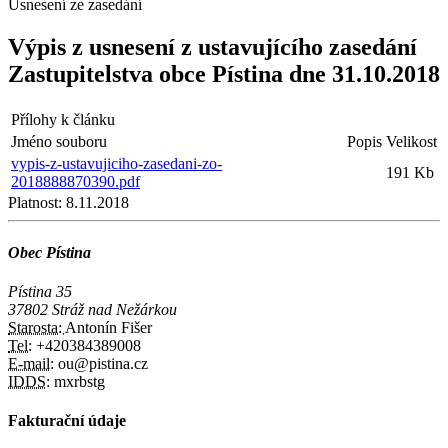
Usnesení ze zasedání
Výpis z usnesení z ustavujícího zasedání
Zastupitelstva obce Pístina dne 31.10.2018
Přílohy k článku
Jméno souboru
Popis
Velikost
vypis-z-ustavujiciho-zasedani-zo-
191 Kb
2018888870390.pdf
Platnost:
8.11.2018
Obec Pístina
Pístina 35
37802 Stráž nad Nežárkou
Starosta:
Antonín Fišer
Tel:
+420384389008
E-mail:
ou@pistina.cz
IDDS:
mxrbstg
Fakturační údaje