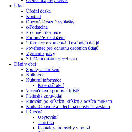
GObec mapový server
Úřad
Úřední deska
Kontakt
Obecně závazné vyhlášky
e-Podatelna
Povinné informace
Formuláře ke stažení
Informace o zpracování osobních údajů
Pověřenec pro ochranu osobních údajů
Výroční zprávy
Z hlášení místního rozhlasu
Dění v obci
Spolky a sdružení
Knihovna
Kulturní informace
Kalendář akcí
Víceúčelové sportovní hřiště
Pístinský zpravodaj
Putování po křížcích, křížích a božích mukách
Kniha-O životě a lidech na panství strážském
Užitečné
Ubytování
Turistika
Kontakty pro osoby v nouzi