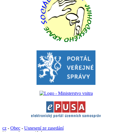
cz
-
Obec
-
Usnesení ze zasedání