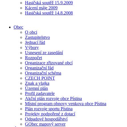
Hasičská soutěž 15.9.2009
Kácení máje 2009
Hasičská soutěž 14.8.2008
Obec
O obci
Zastupitelstvo
Jednací řád
Výbory
Usnesení ze zasedání
Rozpočet
Organizace zřizované obcí
Organizační řád
Organizační schéma
CZECH POINT
Znak a vlajka
Územní plán
Profil zadavatele
Akční plán rozvoje obce Pístina
Místní program obnovy venkova obce Pístina
Plán rozvoje sportu Pístina
Projekty podpořené z dotací
Odpadové hospodářství
GObec mapový server