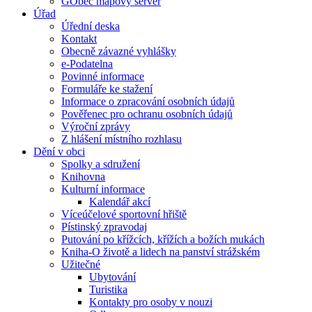
GObec mapový server
Úřad
Úřední deska
Kontakt
Obecně závazné vyhlášky
e-Podatelna
Povinné informace
Formuláře ke stažení
Informace o zpracování osobních údajů
Pověřenec pro ochranu osobních údajů
Výroční zprávy
Z hlášení místního rozhlasu
Dění v obci
Spolky a sdružení
Knihovna
Kulturní informace
Kalendář akcí
Víceúčelové sportovní hřiště
Pístinský zpravodaj
Putování po křížcích, křížích a božích mukách
Kniha-O životě a lidech na panství strážském
Užitečné
Ubytování
Turistika
Kontakty pro osoby v nouzi