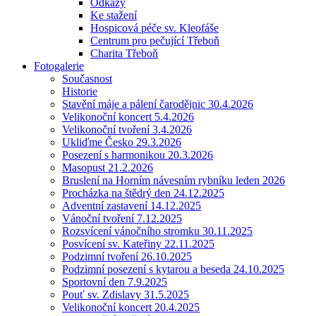
Odkazy
Ke stažení
Hospicová péče sv. Kleofáše
Centrum pro pečující Třeboň
Charita Třeboň
Fotogalerie
Současnost
Historie
Stavění máje a pálení čarodějnic 30.4.2026
Velikonoční koncert 5.4.2026
Velikonoční tvoření 3.4.2026
Ukliďme Česko 29.3.2026
Posezení s harmonikou 20.3.2026
Masopust 21.2.2026
Bruslení na Horním návesním rybníku leden 2026
Procházka na štědrý den 24.12.2025
Adventní zastavení 14.12.2025
Vánoční tvoření 7.12.2025
Rozsvícení vánočního stromku 30.11.2025
Posvícení sv. Kateřiny 22.11.2025
Podzimní tvoření 26.10.2025
Podzimní posezení s kytarou a beseda 24.10.2025
Sportovní den 7.9.2025
Pouť sv. Zdislavy 31.5.2025
Velikonoční koncert 20.4.2025