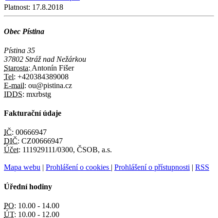
Platnost:
17.8.2018
Obec Pístina
Pístina 35
37802 Stráž nad Nežárkou
Starosta:
Antonín Fišer
Tel:
+420384389008
E-mail:
ou@pistina.cz
IDDS:
mxrbstg
Fakturační údaje
IČ:
00666947
DIČ:
CZ00666947
Účet:
111929111/0300, ČSOB, a.s.
Mapa webu
|
Prohlášení o cookies
|
Prohlášení o přístupnosti
|
RSS
Úřední hodiny
PO:
10.00 - 14.00
ÚT:
10.00 - 12.00