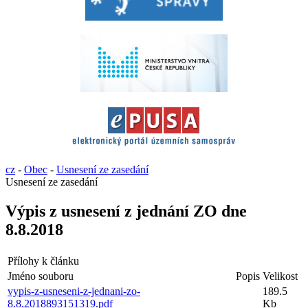
cz
-
Obec
-
Usnesení ze zasedání
Usnesení ze zasedání
Výpis z usnesení z jednání ZO dne
8.8.2018
Přílohy k článku
Jméno souboru
Popis
Velikost
vypis-z-usneseni-z-jednani-zo-
189.5
8.8.2018893151319.pdf
Kb