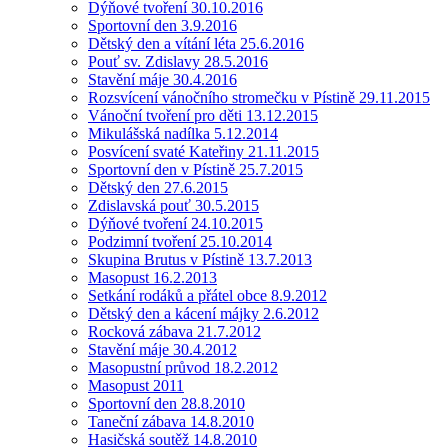
Dýňové tvoření 30.10.2016
Sportovní den 3.9.2016
Dětský den a vítání léta 25.6.2016
Pouť sv. Zdislavy 28.5.2016
Stavění máje 30.4.2016
Rozsvícení vánočního stromečku v Pístině 29.11.2015
Vánoční tvoření pro děti 13.12.2015
Mikulášská nadílka 5.12.2014
Posvícení svaté Kateřiny 21.11.2015
Sportovní den v Pístině 25.7.2015
Dětský den 27.6.2015
Zdislavská pouť 30.5.2015
Dýňové tvoření 24.10.2015
Podzimní tvoření 25.10.2014
Skupina Brutus v Pístině 13.7.2013
Masopust 16.2.2013
Setkání rodáků a přátel obce 8.9.2012
Dětský den a kácení májky 2.6.2012
Rocková zábava 21.7.2012
Stavění máje 30.4.2012
Masopustní průvod 18.2.2012
Masopust 2011
Sportovní den 28.8.2010
Taneční zábava 14.8.2010
Hasičská soutěž 14.8.2010