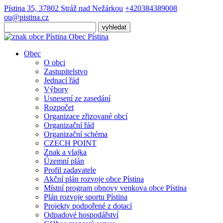
Pístina 35, 37802 Stráž nad Nežárkou
+420384389008
ou@pistina.cz
Obec
Pístina
Obec
O obci
Zastupitelstvo
Jednací řád
Výbory
Usnesení ze zasedání
Rozpočet
Organizace zřizované obcí
Organizační řád
Organizační schéma
CZECH POINT
Znak a vlajka
Územní plán
Profil zadavatele
Akční plán rozvoje obce Pístina
Místní program obnovy venkova obce Pístina
Plán rozvoje sportu Pístina
Projekty podpořené z dotací
Odpadové hospodářství