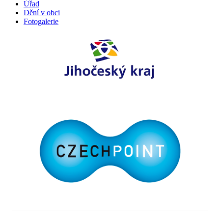
Úřad
Dění v obci
Fotogalerie