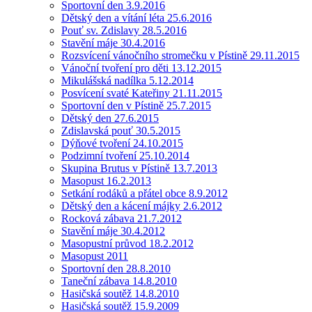
Sportovní den 3.9.2016
Dětský den a vítání léta 25.6.2016
Pouť sv. Zdislavy 28.5.2016
Stavění máje 30.4.2016
Rozsvícení vánočního stromečku v Pístině 29.11.2015
Vánoční tvoření pro děti 13.12.2015
Mikulášská nadílka 5.12.2014
Posvícení svaté Kateřiny 21.11.2015
Sportovní den v Pístině 25.7.2015
Dětský den 27.6.2015
Zdislavská pouť 30.5.2015
Dýňové tvoření 24.10.2015
Podzimní tvoření 25.10.2014
Skupina Brutus v Pístině 13.7.2013
Masopust 16.2.2013
Setkání rodáků a přátel obce 8.9.2012
Dětský den a kácení májky 2.6.2012
Rocková zábava 21.7.2012
Stavění máje 30.4.2012
Masopustní průvod 18.2.2012
Masopust 2011
Sportovní den 28.8.2010
Taneční zábava 14.8.2010
Hasičská soutěž 14.8.2010
Hasičská soutěž 15.9.2009