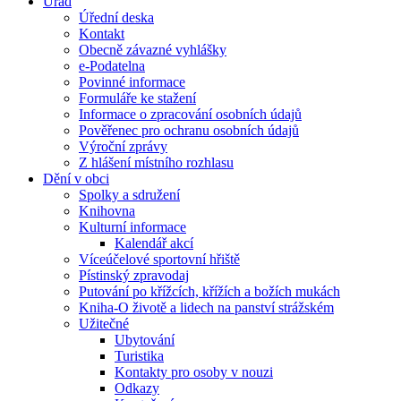
Úřad
Úřední deska
Kontakt
Obecně závazné vyhlášky
e-Podatelna
Povinné informace
Formuláře ke stažení
Informace o zpracování osobních údajů
Pověřenec pro ochranu osobních údajů
Výroční zprávy
Z hlášení místního rozhlasu
Dění v obci
Spolky a sdružení
Knihovna
Kulturní informace
Kalendář akcí
Víceúčelové sportovní hřiště
Pístinský zpravodaj
Putování po křížcích, křížích a božích mukách
Kniha-O životě a lidech na panství strážském
Užitečné
Ubytování
Turistika
Kontakty pro osoby v nouzi
Odkazy