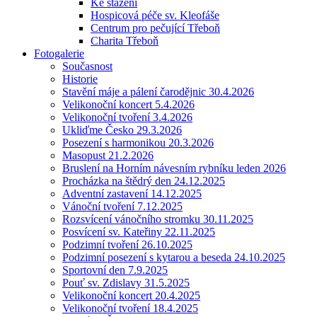
Ke stažení
Hospicová péče sv. Kleofáše
Centrum pro pečující Třeboň
Charita Třeboň
Fotogalerie
Současnost
Historie
Stavění máje a pálení čarodějnic 30.4.2026
Velikonoční koncert 5.4.2026
Velikonoční tvoření 3.4.2026
Ukliďme Česko 29.3.2026
Posezení s harmonikou 20.3.2026
Masopust 21.2.2026
Bruslení na Horním návesním rybníku leden 2026
Procházka na štědrý den 24.12.2025
Adventní zastavení 14.12.2025
Vánoční tvoření 7.12.2025
Rozsvícení vánočního stromku 30.11.2025
Posvícení sv. Kateřiny 22.11.2025
Podzimní tvoření 26.10.2025
Podzimní posezení s kytarou a beseda 24.10.2025
Sportovní den 7.9.2025
Pouť sv. Zdislavy 31.5.2025
Velikonoční koncert 20.4.2025
Velikonoční tvoření 18.4.2025