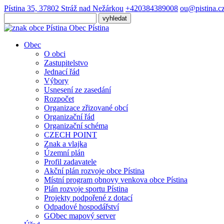
Pístina 35, 37802 Stráž nad Nežárkou
+420384389008
ou@pistina.c
Obec
Pístina
Obec
O obci
Zastupitelstvo
Jednací řád
Výbory
Usnesení ze zasedání
Rozpočet
Organizace zřizované obcí
Organizační řád
Organizační schéma
CZECH POINT
Znak a vlajka
Územní plán
Profil zadavatele
Akční plán rozvoje obce Pístina
Místní program obnovy venkova obce Pístina
Plán rozvoje sportu Pístina
Projekty podpořené z dotací
Odpadové hospodářství
GObec mapový server