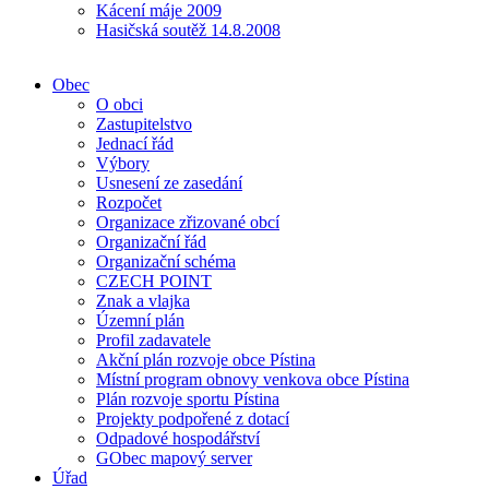
Kácení máje 2009
Hasičská soutěž 14.8.2008
Obec
O obci
Zastupitelstvo
Jednací řád
Výbory
Usnesení ze zasedání
Rozpočet
Organizace zřizované obcí
Organizační řád
Organizační schéma
CZECH POINT
Znak a vlajka
Územní plán
Profil zadavatele
Akční plán rozvoje obce Pístina
Místní program obnovy venkova obce Pístina
Plán rozvoje sportu Pístina
Projekty podpořené z dotací
Odpadové hospodářství
GObec mapový server
Úřad