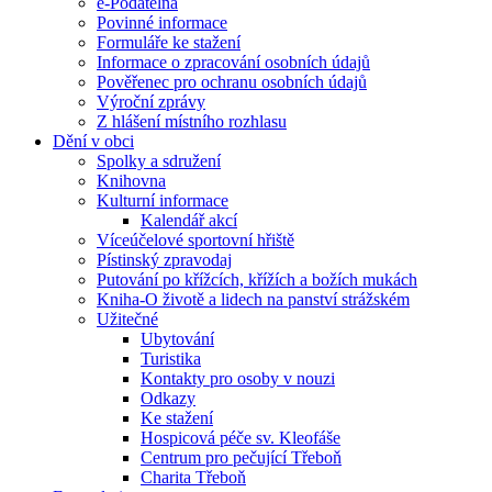
e-Podatelna
Povinné informace
Formuláře ke stažení
Informace o zpracování osobních údajů
Pověřenec pro ochranu osobních údajů
Výroční zprávy
Z hlášení místního rozhlasu
Dění v obci
Spolky a sdružení
Knihovna
Kulturní informace
Kalendář akcí
Víceúčelové sportovní hřiště
Pístinský zpravodaj
Putování po křížcích, křížích a božích mukách
Kniha-O životě a lidech na panství strážském
Užitečné
Ubytování
Turistika
Kontakty pro osoby v nouzi
Odkazy
Ke stažení
Hospicová péče sv. Kleofáše
Centrum pro pečující Třeboň
Charita Třeboň