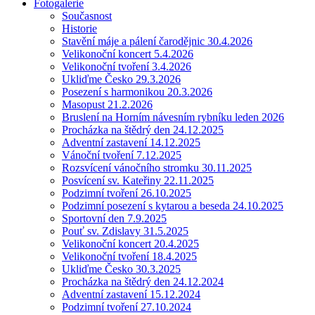
Fotogalerie
Současnost
Historie
Stavění máje a pálení čarodějnic 30.4.2026
Velikonoční koncert 5.4.2026
Velikonoční tvoření 3.4.2026
Ukliďme Česko 29.3.2026
Posezení s harmonikou 20.3.2026
Masopust 21.2.2026
Bruslení na Horním návesním rybníku leden 2026
Procházka na štědrý den 24.12.2025
Adventní zastavení 14.12.2025
Vánoční tvoření 7.12.2025
Rozsvícení vánočního stromku 30.11.2025
Posvícení sv. Kateřiny 22.11.2025
Podzimní tvoření 26.10.2025
Podzimní posezení s kytarou a beseda 24.10.2025
Sportovní den 7.9.2025
Pouť sv. Zdislavy 31.5.2025
Velikonoční koncert 20.4.2025
Velikonoční tvoření 18.4.2025
Ukliďme Česko 30.3.2025
Procházka na štědrý den 24.12.2024
Adventní zastavení 15.12.2024
Podzimní tvoření 27.10.2024