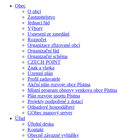
Obec
O obci
Zastupitelstvo
Jednací řád
Výbory
Usnesení ze zasedání
Rozpočet
Organizace zřizované obcí
Organizační řád
Organizační schéma
CZECH POINT
Znak a vlajka
Územní plán
Profil zadavatele
Akční plán rozvoje obce Pístina
Místní program obnovy venkova obce Pístina
Plán rozvoje sportu Pístina
Projekty podpořené z dotací
Odpadové hospodářství
GObec mapový server
Úřad
Úřední deska
Kontakt
Obecně závazné vyhlášky