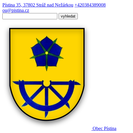
Pístina 35, 37802 Stráž nad Nežárkou
+420384389008
ou@pistina.cz
Obec
Pístina