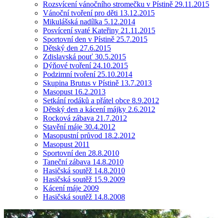
Rozsvícení vánočního stromečku v Pístině 29.11.2015
Vánoční tvoření pro děti 13.12.2015
Mikulášská nadílka 5.12.2014
Posvícení svaté Kateřiny 21.11.2015
Sportovní den v Pístině 25.7.2015
Dětský den 27.6.2015
Zdislavská pouť 30.5.2015
Dýňové tvoření 24.10.2015
Podzimní tvoření 25.10.2014
Skupina Brutus v Pístině 13.7.2013
Masopust 16.2.2013
Setkání rodáků a přátel obce 8.9.2012
Dětský den a kácení májky 2.6.2012
Rocková zábava 21.7.2012
Stavění máje 30.4.2012
Masopustní průvod 18.2.2012
Masopust 2011
Sportovní den 28.8.2010
Taneční zábava 14.8.2010
Hasičská soutěž 14.8.2010
Hasičská soutěž 15.9.2009
Kácení máje 2009
Hasičská soutěž 14.8.2008