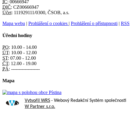
IČ:
00666947
DIČ:
CZ00666947
Účet:
111929111/0300, ČSOB, a.s.
Mapa webu
|
Prohlášení o cookies
|
Prohlášení o přístupnosti
|
RSS
Úřední hodiny
PO:
10.00 - 14.00
ÚT:
10.00 - 12.00
ST:
07.00 - 12.00
ČT:
12.00 - 19.00
PÁ:
-------------------
Mapa
Vytvořil WRS
- Webový Redakční Systém společnosti
W Partner s.r.o.