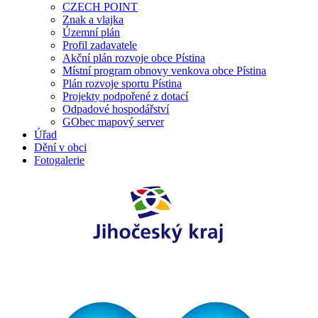
CZECH POINT
Znak a vlajka
Územní plán
Profil zadavatele
Akční plán rozvoje obce Pístina
Místní program obnovy venkova obce Pístina
Plán rozvoje sportu Pístina
Projekty podpořené z dotací
Odpadové hospodářství
GObec mapový server
Úřad
Dění v obci
Fotogalerie