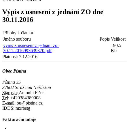
Výpis z usnesení z jednání ZO dne
30.11.2016
Přílohy k článku
Jméno souboru
Popis
Velikost
vypis-z-usneseni-z-jednani-zo-
190.5
30.11.2016993639370.pdf
Kb
Platnost:
7.12.2016
Obec Pístina
Pístina 35
37802 Stráž nad Nežárkou
Starosta:
Antonín Fišer
Tel:
+420384389008
E-mail:
ou@pistina.cz
IDDS:
mxrbstg
Fakturační údaje