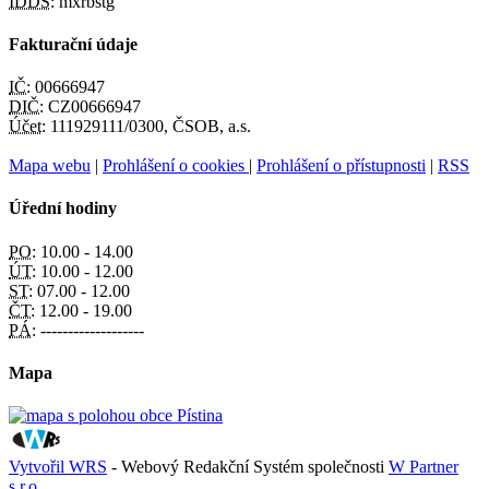
IDDS:
mxrbstg
Fakturační údaje
IČ:
00666947
DIČ:
CZ00666947
Účet:
111929111/0300, ČSOB, a.s.
Mapa webu
|
Prohlášení o cookies
|
Prohlášení o přístupnosti
|
RSS
Úřední hodiny
PO:
10.00 - 14.00
ÚT:
10.00 - 12.00
ST:
07.00 - 12.00
ČT:
12.00 - 19.00
PÁ:
-------------------
Mapa
Vytvořil WRS
- Webový Redakční Systém společnosti
W Partner
s.r.o.