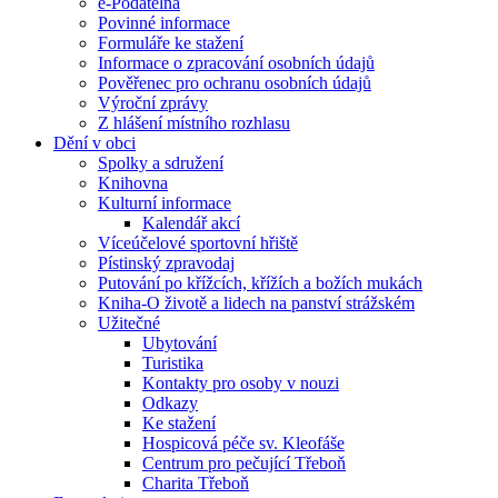
e-Podatelna
Povinné informace
Formuláře ke stažení
Informace o zpracování osobních údajů
Pověřenec pro ochranu osobních údajů
Výroční zprávy
Z hlášení místního rozhlasu
Dění v obci
Spolky a sdružení
Knihovna
Kulturní informace
Kalendář akcí
Víceúčelové sportovní hřiště
Pístinský zpravodaj
Putování po křížcích, křížích a božích mukách
Kniha-O životě a lidech na panství strážském
Užitečné
Ubytování
Turistika
Kontakty pro osoby v nouzi
Odkazy
Ke stažení
Hospicová péče sv. Kleofáše
Centrum pro pečující Třeboň
Charita Třeboň