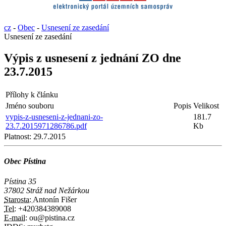
cz
-
Obec
-
Usnesení ze zasedání
Usnesení ze zasedání
Výpis z usnesení z jednání ZO dne
23.7.2015
Přílohy k článku
Jméno souboru
Popis
Velikost
vypis-z-usneseni-z-jednani-zo-
181.7
23.7.2015971286786.pdf
Kb
Platnost:
29.7.2015
Obec Pístina
Pístina 35
37802 Stráž nad Nežárkou
Starosta:
Antonín Fišer
Tel:
+420384389008
E-mail:
ou@pistina.cz