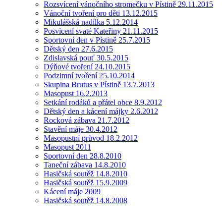
Rozsvícení vánočního stromečku v Pístině 29.11.2015
Vánoční tvoření pro děti 13.12.2015
Mikulášská nadílka 5.12.2014
Posvícení svaté Kateřiny 21.11.2015
Sportovní den v Pístině 25.7.2015
Dětský den 27.6.2015
Zdislavská pouť 30.5.2015
Dýňové tvoření 24.10.2015
Podzimní tvoření 25.10.2014
Skupina Brutus v Pístině 13.7.2013
Masopust 16.2.2013
Setkání rodáků a přátel obce 8.9.2012
Dětský den a kácení májky 2.6.2012
Rocková zábava 21.7.2012
Stavění máje 30.4.2012
Masopustní průvod 18.2.2012
Masopust 2011
Sportovní den 28.8.2010
Taneční zábava 14.8.2010
Hasičská soutěž 14.8.2010
Hasičská soutěž 15.9.2009
Kácení máje 2009
Hasičská soutěž 14.8.2008