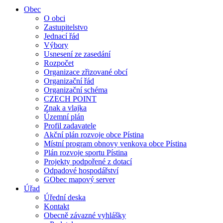
Obec
O obci
Zastupitelstvo
Jednací řád
Výbory
Usnesení ze zasedání
Rozpočet
Organizace zřizované obcí
Organizační řád
Organizační schéma
CZECH POINT
Znak a vlajka
Územní plán
Profil zadavatele
Akční plán rozvoje obce Pístina
Místní program obnovy venkova obce Pístina
Plán rozvoje sportu Pístina
Projekty podpořené z dotací
Odpadové hospodářství
GObec mapový server
Úřad
Úřední deska
Kontakt
Obecně závazné vyhlášky