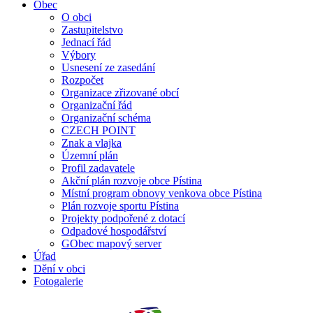
Obec
O obci
Zastupitelstvo
Jednací řád
Výbory
Usnesení ze zasedání
Rozpočet
Organizace zřizované obcí
Organizační řád
Organizační schéma
CZECH POINT
Znak a vlajka
Územní plán
Profil zadavatele
Akční plán rozvoje obce Pístina
Místní program obnovy venkova obce Pístina
Plán rozvoje sportu Pístina
Projekty podpořené z dotací
Odpadové hospodářství
GObec mapový server
Úřad
Dění v obci
Fotogalerie