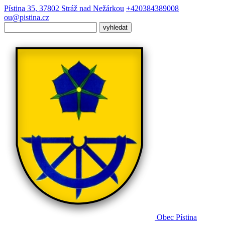
Pístina 35, 37802 Stráž nad Nežárkou
+420384389008
ou@pistina.cz
Obec
Pístina