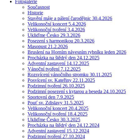
Fotogalerie
Současnost
Historie
Stavění máje a pálení čarodějnic 30.4.2026
Velikonoční koncert 5.4.2026
Velikonoční tvoření 3.4.2026
Ukliďme Česko 29.3.2026
Posezení s harmonikou 20.3.2026
Masopust 21.2.2026
Bruslení na Horním návesním rybníku leden 2026
Procházka na štědrý den 24.12.2025
Adventní zastavení 14.12.2025
Vánoční tvoření 7.12.2025
Rozsvícení vánočního stromku 30.11.2025
Posvícení sv. Kateřiny 22.11.2025
Podzimní tvoření 26.10.2025
Podzimní posezení s kytarou a beseda 24.10.2025
Sportovní den 7.9.2025
Pouť sv. Zdislavy 31.5.2025
Velikonoční koncert 20.4.2025
Velikonoční tvoření 18.4.2025
Ukliďme Česko 30.3.2025
Procházka na štědrý den 24.12.2024
Adventní zastavení 15.12.2024
Podzimní tvoření 27.10.2024