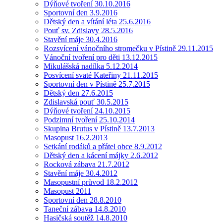
Dýňové tvoření 30.10.2016
Sportovní den 3.9.2016
Dětský den a vítání léta 25.6.2016
Pouť sv. Zdislavy 28.5.2016
Stavění máje 30.4.2016
Rozsvícení vánočního stromečku v Pístině 29.11.2015
Vánoční tvoření pro děti 13.12.2015
Mikulášská nadílka 5.12.2014
Posvícení svaté Kateřiny 21.11.2015
Sportovní den v Pístině 25.7.2015
Dětský den 27.6.2015
Zdislavská pouť 30.5.2015
Dýňové tvoření 24.10.2015
Podzimní tvoření 25.10.2014
Skupina Brutus v Pístině 13.7.2013
Masopust 16.2.2013
Setkání rodáků a přátel obce 8.9.2012
Dětský den a kácení májky 2.6.2012
Rocková zábava 21.7.2012
Stavění máje 30.4.2012
Masopustní průvod 18.2.2012
Masopust 2011
Sportovní den 28.8.2010
Taneční zábava 14.8.2010
Hasičská soutěž 14.8.2010