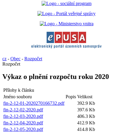
cz
-
Obec
-
Rozpočet
Rozpočet
Výkaz o plnění rozpočtu roku 2020
Přílohy k článku
Jméno souboru
Popis
Velikost
fin-2-12-01-2020270166732.pdf
392.9 Kb
fin-2-12-02-2020.pdf
397.6 Kb
fin-2-12-03-2020.pdf
406.3 Kb
fin-2-12-04-2020.pdf
412.9 Kb
fin-2-12-05-2020.pdf
414.8 Kb