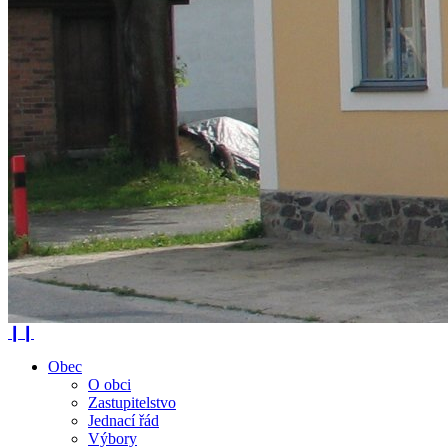
❙❙
Obec
O obci
Zastupitelstvo
Jednací řád
Výbory