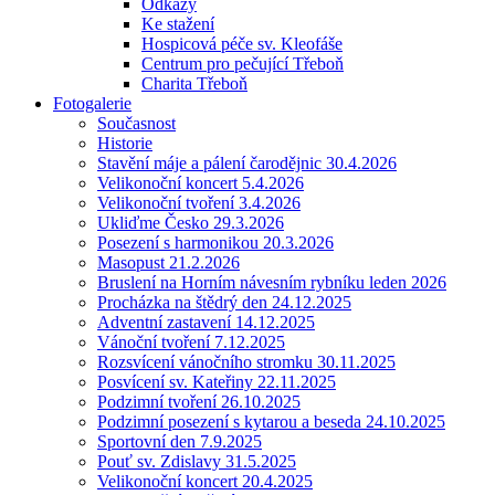
Odkazy
Ke stažení
Hospicová péče sv. Kleofáše
Centrum pro pečující Třeboň
Charita Třeboň
Fotogalerie
Současnost
Historie
Stavění máje a pálení čarodějnic 30.4.2026
Velikonoční koncert 5.4.2026
Velikonoční tvoření 3.4.2026
Ukliďme Česko 29.3.2026
Posezení s harmonikou 20.3.2026
Masopust 21.2.2026
Bruslení na Horním návesním rybníku leden 2026
Procházka na štědrý den 24.12.2025
Adventní zastavení 14.12.2025
Vánoční tvoření 7.12.2025
Rozsvícení vánočního stromku 30.11.2025
Posvícení sv. Kateřiny 22.11.2025
Podzimní tvoření 26.10.2025
Podzimní posezení s kytarou a beseda 24.10.2025
Sportovní den 7.9.2025
Pouť sv. Zdislavy 31.5.2025
Velikonoční koncert 20.4.2025