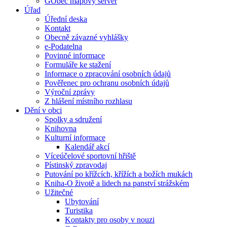
GObec mapový server
Úřad
Úřední deska
Kontakt
Obecně závazné vyhlášky
e-Podatelna
Povinné informace
Formuláře ke stažení
Informace o zpracování osobních údajů
Pověřenec pro ochranu osobních údajů
Výroční zprávy
Z hlášení místního rozhlasu
Dění v obci
Spolky a sdružení
Knihovna
Kulturní informace
Kalendář akcí
Víceúčelové sportovní hřiště
Pístinský zpravodaj
Putování po křížcích, křížích a božích mukách
Kniha-O životě a lidech na panství strážském
Užitečné
Ubytování
Turistika
Kontakty pro osoby v nouzi