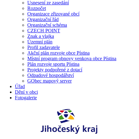
Usnesení ze zasedání
Rozpočet
Organizace zřizované obcí
Organizační řád
Organizační schéma
CZECH POINT
Znak a vlajka
Územní plán
Profil zadavatele
Akční plán rozvoje obce Pístina
Místní program obnovy venkova obce Pístina
Plán rozvoje sportu Pístina
Projekty podpořené z dotací
Odpadové hospodářství
GObec mapový server
Úřad
Dění v obci
Fotogalerie