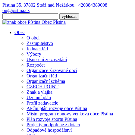
Pístina 35, 37802 Stráž nad Nežárkou
+420384389008
ou@pistina.cz
Obec
Pístina
Obec
O obci
Zastupitelstvo
Jednací řád
Výbory
Usnesení ze zasedání
Rozpočet
Organizace zřizované obcí
Organizační řád
Organizační schéma
CZECH POINT
Znak a vlajka
Územní plán
Profil zadavatele
Akční plán rozvoje obce Pístina
Místní program obnovy venkova obce Pístina
Plán rozvoje sportu Pístina
Projekty podpořené z dotací
Odpadové hospodářství