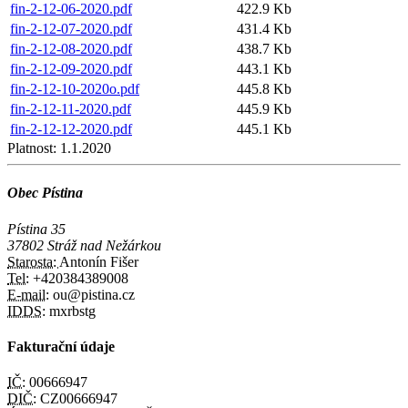
fin-2-12-06-2020.pdf
422.9 Kb
fin-2-12-07-2020.pdf
431.4 Kb
fin-2-12-08-2020.pdf
438.7 Kb
fin-2-12-09-2020.pdf
443.1 Kb
fin-2-12-10-2020o.pdf
445.8 Kb
fin-2-12-11-2020.pdf
445.9 Kb
fin-2-12-12-2020.pdf
445.1 Kb
Platnost:
1.1.2020
Obec Pístina
Pístina 35
37802 Stráž nad Nežárkou
Starosta:
Antonín Fišer
Tel:
+420384389008
E-mail:
ou@pistina.cz
IDDS:
mxrbstg
Fakturační údaje
IČ:
00666947
DIČ:
CZ00666947