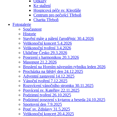
Odkazy
Ke stažení
Hospicová péče sv. Kleofáše
Centrum pro pečující Třeboň
Charita Třeboň
Fotogalerie
Současnost
Historie
Stavění máje a pálení čarodějnic 30.4.2026
Velikonoční koncert 5.4.2026
Velikonoční tvoření 3.4.2026
Ukliďme Česko 29.3.2026
Posezení s harmonikou 20.3.2026
Masopust 21.2.2026
Bruslení na Horním návesním rybníku leden 2026
Procházka na štědrý den 24.12.2025
Adventní zastavení 14.12.2025
Vánoční tvoření 7.12.2025
Rozsvícení vánočního stromku 30.11.2025
Posvícení sv. Kateřiny 22.11.2025
Podzimní tvoření 26.10.2025
Podzimní posezení s kytarou a beseda 24.10.2025
Sportovní den 7.9.2025
Pouť sv. Zdislavy 31.5.2025
Velikonoční koncert 20.4.2025