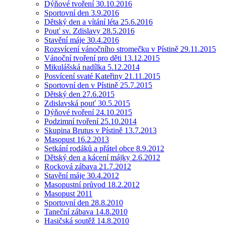
Dýňové tvoření 30.10.2016
Sportovní den 3.9.2016
Dětský den a vítání léta 25.6.2016
Pouť sv. Zdislavy 28.5.2016
Stavění máje 30.4.2016
Rozsvícení vánočního stromečku v Pístině 29.11.2015
Vánoční tvoření pro děti 13.12.2015
Mikulášská nadílka 5.12.2014
Posvícení svaté Kateřiny 21.11.2015
Sportovní den v Pístině 25.7.2015
Dětský den 27.6.2015
Zdislavská pouť 30.5.2015
Dýňové tvoření 24.10.2015
Podzimní tvoření 25.10.2014
Skupina Brutus v Pístině 13.7.2013
Masopust 16.2.2013
Setkání rodáků a přátel obce 8.9.2012
Dětský den a kácení májky 2.6.2012
Rocková zábava 21.7.2012
Stavění máje 30.4.2012
Masopustní průvod 18.2.2012
Masopust 2011
Sportovní den 28.8.2010
Taneční zábava 14.8.2010
Hasičská soutěž 14.8.2010