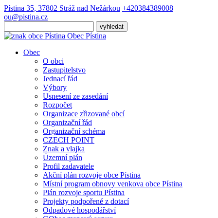
Pístina 35, 37802 Stráž nad Nežárkou
+420384389008
ou@pistina.cz
Obec
Pístina
Obec
O obci
Zastupitelstvo
Jednací řád
Výbory
Usnesení ze zasedání
Rozpočet
Organizace zřizované obcí
Organizační řád
Organizační schéma
CZECH POINT
Znak a vlajka
Územní plán
Profil zadavatele
Akční plán rozvoje obce Pístina
Místní program obnovy venkova obce Pístina
Plán rozvoje sportu Pístina
Projekty podpořené z dotací
Odpadové hospodářství