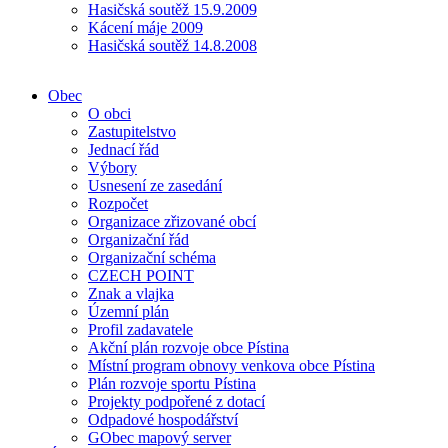
Hasičská soutěž 15.9.2009
Kácení máje 2009
Hasičská soutěž 14.8.2008
Obec
O obci
Zastupitelstvo
Jednací řád
Výbory
Usnesení ze zasedání
Rozpočet
Organizace zřizované obcí
Organizační řád
Organizační schéma
CZECH POINT
Znak a vlajka
Územní plán
Profil zadavatele
Akční plán rozvoje obce Pístina
Místní program obnovy venkova obce Pístina
Plán rozvoje sportu Pístina
Projekty podpořené z dotací
Odpadové hospodářství
GObec mapový server