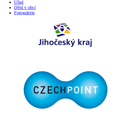
Úřad
Dění v obci
Fotogalerie