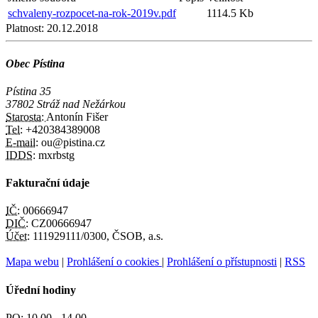
schvaleny-rozpocet-na-rok-2019v.pdf
1114.5 Kb
Platnost:
20.12.2018
Obec Pístina
Pístina 35
37802 Stráž nad Nežárkou
Starosta:
Antonín Fišer
Tel:
+420384389008
E-mail:
ou@pistina.cz
IDDS:
mxrbstg
Fakturační údaje
IČ:
00666947
DIČ:
CZ00666947
Účet:
111929111/0300, ČSOB, a.s.
Mapa webu
|
Prohlášení o cookies
|
Prohlášení o přístupnosti
|
RSS
Úřední hodiny
PO:
10.00 - 14.00