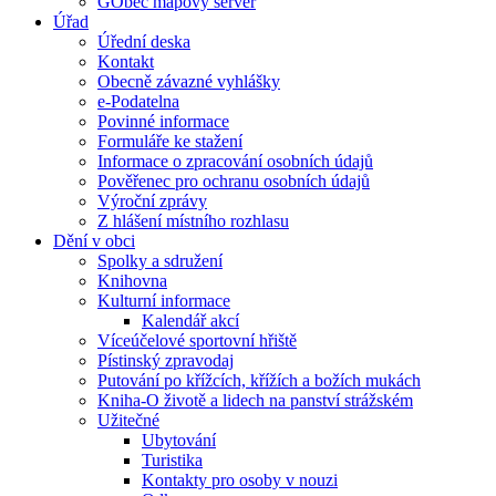
GObec mapový server
Úřad
Úřední deska
Kontakt
Obecně závazné vyhlášky
e-Podatelna
Povinné informace
Formuláře ke stažení
Informace o zpracování osobních údajů
Pověřenec pro ochranu osobních údajů
Výroční zprávy
Z hlášení místního rozhlasu
Dění v obci
Spolky a sdružení
Knihovna
Kulturní informace
Kalendář akcí
Víceúčelové sportovní hřiště
Pístinský zpravodaj
Putování po křížcích, křížích a božích mukách
Kniha-O životě a lidech na panství strážském
Užitečné
Ubytování
Turistika
Kontakty pro osoby v nouzi