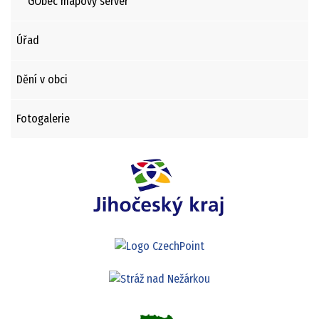
GObec mapový server
Úřad
Dění v obci
Fotogalerie