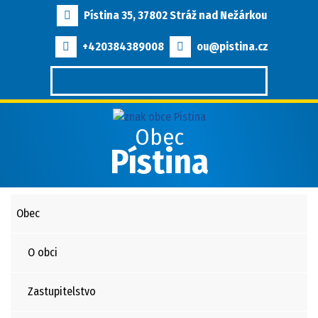
Pístina 35, 37802 Stráž nad Nežárkou
+420384389008
ou@pistina.cz
Obec
Pístina
Obec
O obci
Zastupitelstvo