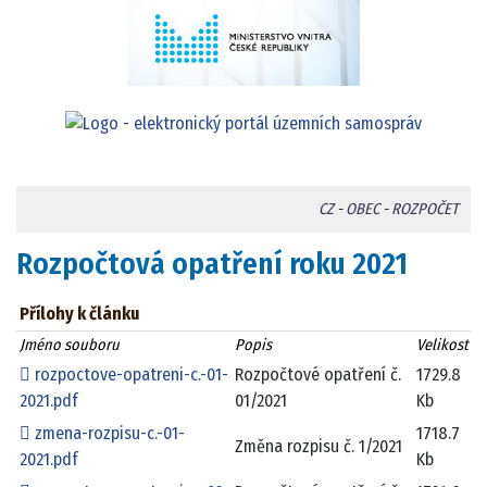
CZ
-
OBEC
-
ROZPOČET
Rozpočtová opatření roku 2021
Přílohy k článku
Jméno souboru
Popis
Velikost
rozpoctove-opatreni-c.-01-
Rozpočtové opatření č.
1729.8
2021.pdf
01/2021
Kb
zmena-rozpisu-c.-01-
1718.7
Změna rozpisu č. 1/2021
2021.pdf
Kb