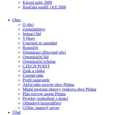
Kácení máje 2009
Hasičská soutěž 14.8.2008
Obec
O obci
Zastupitelstvo
Jednací řád
Výbory
Usnesení ze zasedání
Rozpočet
Organizace zřizované obcí
Organizační řád
Organizační schéma
CZECH POINT
Znak a vlajka
Územní plán
Profil zadavatele
Akční plán rozvoje obce Pístina
Místní program obnovy venkova obce Pístina
Plán rozvoje sportu Pístina
Projekty podpořené z dotací
Odpadové hospodářství
GObec mapový server
Úřad