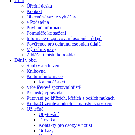
Úřad
Úřední deska
Kontakt
Obecně závazné vyhlášky
e-Podatelna
Povinné informace
Formuláře ke stažení
Informace o zpracování osobních údajů
Pověřenec pro ochranu osobních údajů
Výroční zprávy
Z hlášení místního rozhlasu
Dění v obci
Spolky a sdružení
Knihovna
Kulturní informace
Kalendář akcí
Víceúčelové sportovní hřiště
Pístinský zpravodaj
Putování po křížcích, křížích a božích mukách
Kniha-O životě a lidech na panství strážském
Užitečné
Ubytování
Turistika
Kontakty pro osoby v nouzi
Odkazy