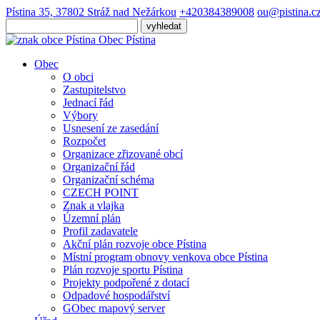
Pístina 35, 37802 Stráž nad Nežárkou
+420384389008
ou@pistina.c
Obec
Pístina
Obec
O obci
Zastupitelstvo
Jednací řád
Výbory
Usnesení ze zasedání
Rozpočet
Organizace zřizované obcí
Organizační řád
Organizační schéma
CZECH POINT
Znak a vlajka
Územní plán
Profil zadavatele
Akční plán rozvoje obce Pístina
Místní program obnovy venkova obce Pístina
Plán rozvoje sportu Pístina
Projekty podpořené z dotací
Odpadové hospodářství
GObec mapový server