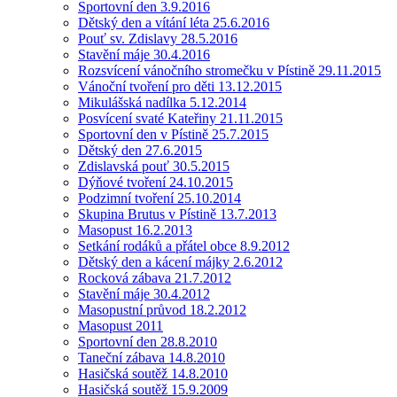
Sportovní den 3.9.2016
Dětský den a vítání léta 25.6.2016
Pouť sv. Zdislavy 28.5.2016
Stavění máje 30.4.2016
Rozsvícení vánočního stromečku v Pístině 29.11.2015
Vánoční tvoření pro děti 13.12.2015
Mikulášská nadílka 5.12.2014
Posvícení svaté Kateřiny 21.11.2015
Sportovní den v Pístině 25.7.2015
Dětský den 27.6.2015
Zdislavská pouť 30.5.2015
Dýňové tvoření 24.10.2015
Podzimní tvoření 25.10.2014
Skupina Brutus v Pístině 13.7.2013
Masopust 16.2.2013
Setkání rodáků a přátel obce 8.9.2012
Dětský den a kácení májky 2.6.2012
Rocková zábava 21.7.2012
Stavění máje 30.4.2012
Masopustní průvod 18.2.2012
Masopust 2011
Sportovní den 28.8.2010
Taneční zábava 14.8.2010
Hasičská soutěž 14.8.2010
Hasičská soutěž 15.9.2009