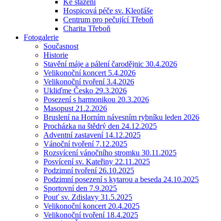
Ke stažení
Hospicová péče sv. Kleofáše
Centrum pro pečující Třeboň
Charita Třeboň
Fotogalerie
Současnost
Historie
Stavění máje a pálení čarodějnic 30.4.2026
Velikonoční koncert 5.4.2026
Velikonoční tvoření 3.4.2026
Ukliďme Česko 29.3.2026
Posezení s harmonikou 20.3.2026
Masopust 21.2.2026
Bruslení na Horním návesním rybníku leden 2026
Procházka na štědrý den 24.12.2025
Adventní zastavení 14.12.2025
Vánoční tvoření 7.12.2025
Rozsvícení vánočního stromku 30.11.2025
Posvícení sv. Kateřiny 22.11.2025
Podzimní tvoření 26.10.2025
Podzimní posezení s kytarou a beseda 24.10.2025
Sportovní den 7.9.2025
Pouť sv. Zdislavy 31.5.2025
Velikonoční koncert 20.4.2025
Velikonoční tvoření 18.4.2025